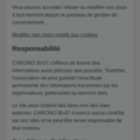
Vous pouvez accepter, refuser ou modifier vos choix
à tout moment depuis le panneau de gestion du
consentement.
Modifier mes choix relatifs aux cookies
Responsabilité
CHRONO 30-07 s'efforce de fournir des
informations aussi précises que possible. Toutefois,
l'association ne peut garantir l'exactitude
permanente des informations transmises par les
organisateurs, partenaires ou services tiers.
Le site peut contenir des liens vers des sites
externes. CHRONO 30-07 n'exerce aucun contrôle
sur ces sites et ne peut être tenue responsable de
leur contenu.