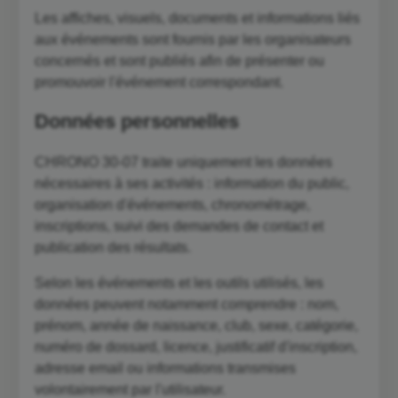
Les affiches, visuels, documents et informations liés
aux événements sont fournis par les organisateurs
concernés et sont publiés afin de présenter ou
promouvoir l'événement correspondant.
Données personnelles
CHRONO 30-07 traite uniquement les données
nécessaires à ses activités : information du public,
organisation d'événements, chronométrage,
inscriptions, suivi des demandes de contact et
publication des résultats.
Selon les événements et les outils utilisés, les
données peuvent notamment comprendre : nom,
prénom, année de naissance, club, sexe, catégorie,
numéro de dossard, licence, justificatif d'inscription,
adresse email ou informations transmises
volontairement par l'utilisateur.