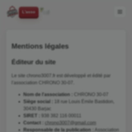
L'asso
Mentions légales
Éditeur du site
Le site chrono3007.fr est développé et édité par
l'association CHRONO 30-07.
Nom de l'association :
CHRONO 30-07
Siège social :
18 rue Louis Émile Bastidon,
30430 Barjac
SIRET :
938 382 116 00011
Contact :
chrono3007@gmail.com
Responsable de la publication :
Association