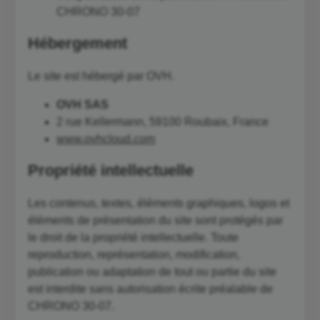
CHRONO 30-07
Hébergement
Le site est hébergé par OVH.
OVH SAS
2 rue Kellermann, 59100 Roubaix, France
www.ovhcloud.com
Propriété intellectuelle
Les contenus, textes, éléments graphiques, logos et
éléments de présentation du site sont protégés par
le droit de la propriété intellectuelle. Toute
reproduction, représentation, modification,
publication ou adaptation de tout ou partie du site
est interdite sans autorisation écrite préalable de
CHRONO 30-07.