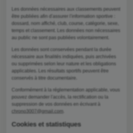
Les données nécessaires aux classements peuvent
être publiées afin d'assurer l'information sportive :
dossard, nom affiché, club, course, catégorie, sexe,
temps et classement. Les données non nécessaires
au public ne sont pas publiées volontairement.
Les données sont conservées pendant la durée
nécessaire aux finalités indiquées, puis archivées
ou supprimées selon leur nature et les obligations
applicables. Les résultats sportifs peuvent être
conservés à titre documentaire.
Conformément à la réglementation applicable, vous
pouvez demander l'accès, la rectification ou la
suppression de vos données en écrivant à
chrono3007@gmail.com
.
Cookies et statistiques