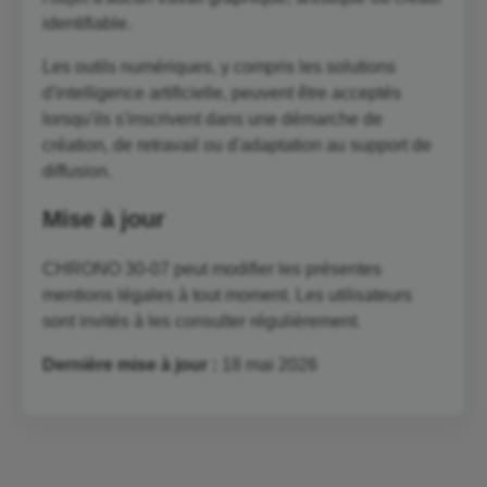
identifiable.
Les outils numériques, y compris les solutions
d'intelligence artificielle, peuvent être acceptés
lorsqu'ils s'inscrivent dans une démarche de
création, de retravail ou d'adaptation au support de
diffusion.
Mise à jour
CHRONO 30-07 peut modifier les présentes
mentions légales à tout moment. Les utilisateurs
sont invités à les consulter régulièrement.
Dernière mise à jour :
18 mai 2026