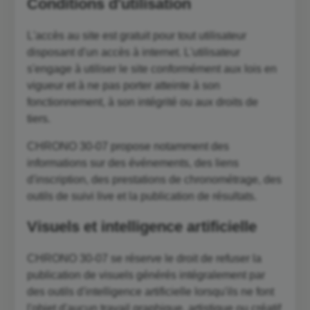
Conditions d'utilisation
L'accès au site est gratuit pour tout utilisateur
disposant d'un accès à internet. L'utilisateur
s'engage à utiliser le site conformément aux lois en
vigueur et à ne pas porter atteinte à son
fonctionnement, à son intégrité ou aux droits de
tiers.
CHRONO 30-07 propose notamment des
informations sur des événements, des liens
d'inscription, des prestations de chronométrage, des
outils de suivi live et la publication de résultats.
Visuels et intelligence artificielle
CHRONO 30-07 se réserve le droit de refuser la
publication de visuels générés intégralement par
des outils d'intelligence artificielle lorsqu'ils ne font
l'objet d'aucun travail graphique, artistique ou créatif