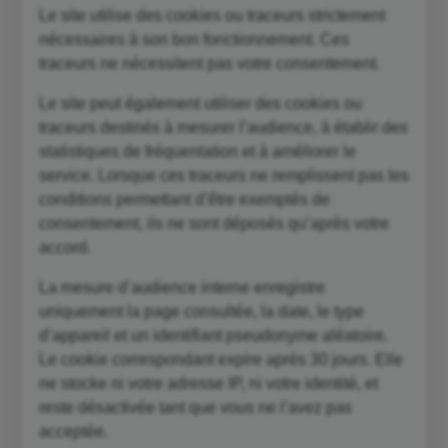
Le site utilise des cookies ou traceurs strictement
nécessaires à son bon fonctionnement. Ces
traceurs ne nécessitent pas votre consentement.
Le site peut également utiliser des cookies ou
traceurs destinés à mesurer l’audience, à établir des
statistiques de fréquentation et à améliorer le
service. Lorsque ces traceurs ne remplissent pas les
conditions permettant d’être exemptés de
consentement, ils ne sont déposés qu’après votre
accord.
La mesure d’audience interne enregistre
uniquement la page consultée, la date, le type
d’appareil et un identifiant pseudonyme aléatoire.
Le cookie correspondant expire après 30 jours. Elle
ne stocke ni votre adresse IP, ni votre identité, et
reste désactivée tant que vous ne l’avez pas
acceptée.