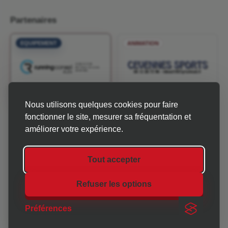
Partenaires
EQUIPEMENT
ANIMATION
Nous utilisons quelques cookies pour faire
INFOS & MÉTÉO
fonctionner le site, mesurer sa fréquentation et
améliorer votre expérience.
Tout accepter
Refuser les options
CHRONO 30-07 est une association qui accompagne les
organisateurs d'événements sportifs et associatifs en
Préférences
Gard-Ardèche.