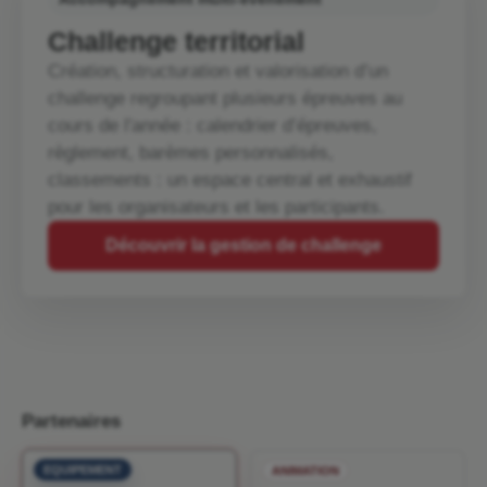
Challenge territorial
Création, structuration et valorisation d’un
challenge regroupant plusieurs épreuves au
cours de l'année : calendrier d’épreuves,
règlement, barèmes personnalisés,
classements : un espace central et exhaustif
pour les organisateurs et les participants.
Découvrir la gestion de challenge
Partenaires
EQUIPEMENT
ANIMATION