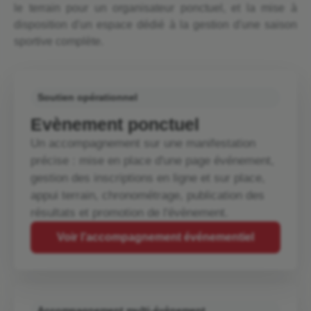
le terrain pour un organisateur ponctuel, et la mise à
disposition d'un espace dédié à la gestion d'une saison
sportive complète.
Soutien opérationnel
Evènement ponctuel
Un accompagnement sur une manifestation
précise : mise en place d'une page événement,
gestion des inscriptions en ligne et sur place,
appui terrain, chronométrage, publication des
résultats et promotion de l'évènement.
Voir l’accompagnement événementiel
Accompagnement multi-évènement