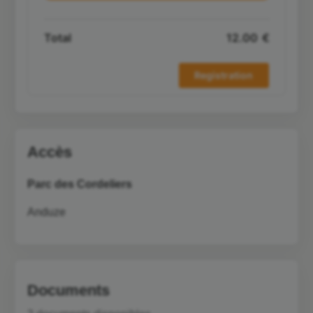
Accès
Parc des Cordeliers
Anduze
Documents