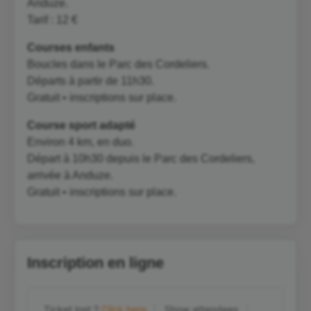
Anduze.
Tarif : 12 €
Courses enfants
Boucles dans le Parc des Cordeliers.
Départs à partir de 11h30.
Gratuit • inscriptions sur place.
Course sport adapté
Environ 4 km, en duo.
Départ à 10h30 depuis le Parc des Cordeliers,
arrivée à Anduze.
Gratuit • inscriptions sur place.
Inscription en ligne