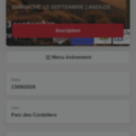
DIMANCHE 13 SEPTEMBRE | ANDUZE
Inscription
Menu événement
Date
13/09/2026
Lieu
Parc des Cordeliers