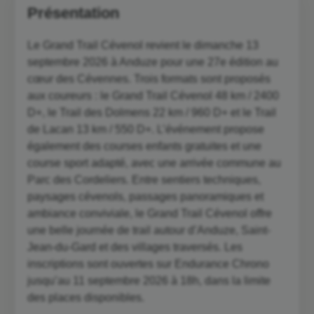
Présentation
Le Grand Trail Cévenol revient le dimanche 13
septembre 2026 à Anduze pour une 27e édition au
cœur des Cévennes. Trois formats sont proposés
aux coureurs : le Grand Trail Cévenol 48 km / 2400
D+, le Trail des Dolmens 22 km / 960 D+ et le Trail
de Lacan 13 km / 550 D+. L’événement propose
également des courses enfants gratuites et une
course sport adapté, avec une arrivée commune au
Parc des Cordeliers. Entre sentiers techniques,
paysages cévenols, passages panoramiques et
ambiance conviviale, le Grand Trail Cévenol offre
une belle journée de trail autour d’Anduze, Saint-
Jean-du-Gard et des villages traversés. Les
inscriptions sont ouvertes sur Endurance Chrono
jusqu’au 11 septembre 2026 à 18h, dans la limite
des places disponibles.