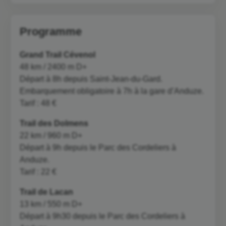
Programme
Grand Trail Cévenol
48 km / 2400 m D+
Départ à 8h depuis Saint-Jean-du-Gard.
Embarquement obligatoire à 7h à la gare d’Anduze.
Tarif : 48 €
Trail des Dolmens
22 km / 960 m D+
Départ à 9h depuis le Parc des Cordeliers à
Anduze.
Tarif : 22 €
Trail de Lacan
13 km / 550 m D+
Départ à 9h30 depuis le Parc des Cordeliers à